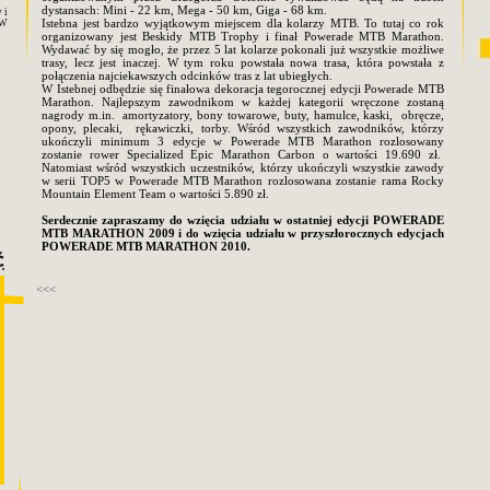
dystansach: Mini - 22 km, Mega - 50 km, Giga - 68 km.
 i
Istebna jest bardzo wyjątkowym miejscem dla kolarzy MTB. To tutaj co rok
 W
organizowany jest Beskidy MTB Trophy i finał Powerade MTB Marathon.
Wydawać by się mogło, że przez 5 lat kolarze pokonali już wszystkie możliwe
trasy, lecz jest inaczej. W tym roku powstała nowa trasa, która powstała z
połączenia najciekawszych odcinków tras z lat ubiegłych.
W Istebnej odbędzie się finałowa dekoracja tegorocznej edycji Powerade MTB
Marathon. Najlepszym zawodnikom w każdej kategorii wręczone zostaną
nagrody m.in. amortyzatory, bony towarowe, buty, hamulce, kaski, obręcze,
opony, plecaki, rękawiczki, torby. Wśród wszystkich zawodników, którzy
ukończyli minimum 3 edycje w Powerade MTB Marathon rozlosowany
zostanie rower Specialized Epic Marathon Carbon o wartości 19.690 zł.
Natomiast wśród wszystkich uczestników, którzy ukończyli wszystkie zawody
w serii TOP5 w Powerade MTB Marathon rozlosowana zostanie rama Rocky
Mountain Element Team o wartości 5.890 zł.
Serdecznie zapraszamy do wzięcia udziału w ostatniej edycji POWERADE
MTB MARATHON 2009
i do wzięcia udziału w przyszłorocznych edycjach
POWERADE MTB MARATHON 2010.
<<<