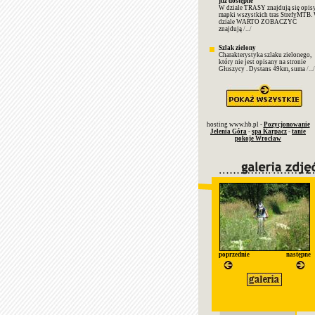
już dostępne
W dziale TRASY znajdują się opisy
mapki wszystkich tras StrefyMTB.
dziale WARTO ZOBACZYĆ
znajdują
/.../
Szlak zielony
Charakterystyka szlaku zielonego,
który nie jest opisany na stronie
Głuszycy . Dystans 49km, suma
/.../
hosting www.hb.pl -
Pozycjonowanie
Jelenia Góra
-
spa Karpacz
-
tanie
pokoje Wrocław
poprzednie
następne