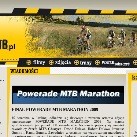
y
FINAŁ POWERADE MTB MARATHON 2009
19 września w Istebnej odbędzie się dziewiąta i zarazem ostatnia edycja
tegorocznego POWERADE MTB MARATHON 2009. Na starcie
a
spodziewanych jest ponad 600 zawodników. Na starcie pojawią się również
zawodnicy
Strefa MTB Głuszyca
: Dawid Duława, Robert Duława, Ireneusz
Gumny i Kamil Gumny. Zawodnicy w ostatnim już tegorocznym marathonie
b
ć"
sp
organizowanym przez Grzegorza Golonko rywalizować będą na trzech