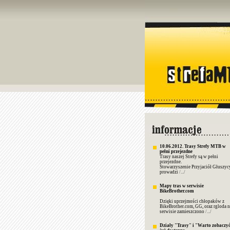
10.06.2012. Trasy Strefy MTB w
pełni przejezdne
Trasy naszej Strefy są w pełni
przejezdne.
Stowarzyszenie Przyjaciół Głuszyc
prowadzi
/.../
Mapy tras w serwisie
BikeBrother.com
Dzięki uprzejmości chłopaków z
BikeBrother.com, GG, oraz rgloda n
serwisie zamieszczono
/.../
Działy "Trasy" i "Warto zobaczy