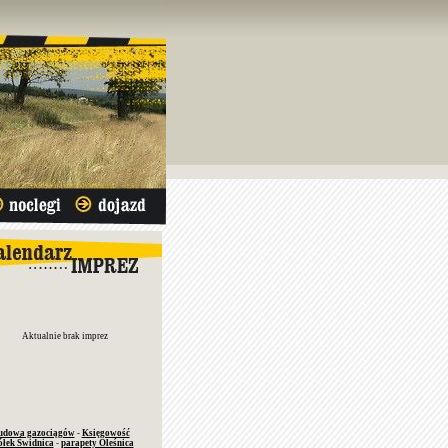
Aktualnie brak imprez
udowa gazociągów
-
Księgowość
ółek Świdnica
-
parapety Oleśnica